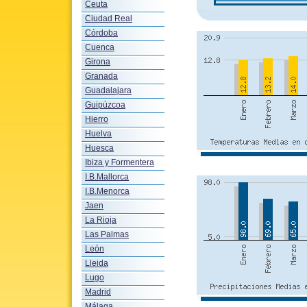
Ceuta
Ciudad Real
Córdoba
Cuenca
Girona
Granada
Guadalajara
Guipúzcoa
Hierro
Huelva
Huesca
Ibiza y Formentera
I.B.Mallorca
I.B.Menorca
Jaen
La Rioja
Las Palmas
León
Lleida
Lugo
Madrid
Málaga