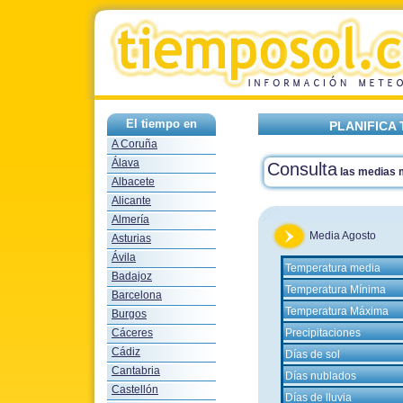
El tiempo en
PLANIFICA
A Coruña
Álava
Consulta
las medias
Albacete
Alicante
Almería
Media Agosto
Asturias
Ávila
Temperatura media
Badajoz
Temperatura Mínima
Barcelona
Temperatura Máxima
Burgos
Cáceres
Precipitaciones
Cádiz
Días de sol
Cantabria
Días nublados
Castellón
Días de lluvia