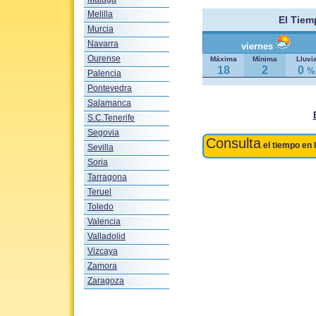
Melilla
El Tie
Murcia
Navarra
viernes
Ourense
Máxima
Mínima
Lluvi
18
2
0
%
Palencia
Pontevedra
Salamanca
S.C.Tenerife
Segovia
Consulta
el tiempo en 
Sevilla
Soria
Tarragona
Teruel
Toledo
Valencia
Valladolid
Vizcaya
Zamora
Zaragoza