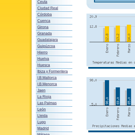
Ceuta
Ciudad Real
Córdoba
Cuenca
Girona
Granada
Guadalajara
Guipúzcoa
Hierro
Huelva
Huesca
Ibiza y Formentera
I.B.Mallorca
I.B.Menorca
Jaen
La Rioja
Las Palmas
León
Lleida
Lugo
Madrid
Málaga