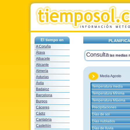
El tiempo en
PLANIFIC
A Coruña
Álava
Consulta
las medias
Albacete
Alicante
Almería
Media Agosto
Asturias
Ávila
Temperatura media
Badajoz
Temperatura Mínima
Barcelona
Temperatura Máxima
Burgos
Cáceres
Precipitaciones
Cádiz
Días de sol
Cantabria
Días nublados
Castellón
Días de lluvia