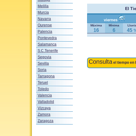
Melilla
El T
Murcia
Navarra
viernes
Ourense
Máxima
Mínima
Lluvi
16
6
45
Palencia
Pontevedra
Salamanca
S.C.Tenerife
Segovia
Consulta
el tiempo en 
Sevilla
Soria
Tarragona
Teruel
Toledo
Valencia
Valladolid
Vizcaya
Zamora
Zaragoza