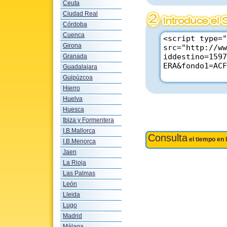
Ceuta
Ciudad Real
Córdoba
Cuenca
Girona
Granada
Guadalajara
Guipúzcoa
Hierro
Huelva
Huesca
Ibiza y Formentera
I.B.Mallorca
Consulta
el tiempo en 
I.B.Menorca
Jaen
La Rioja
Las Palmas
León
Lleida
Lugo
Madrid
Málaga