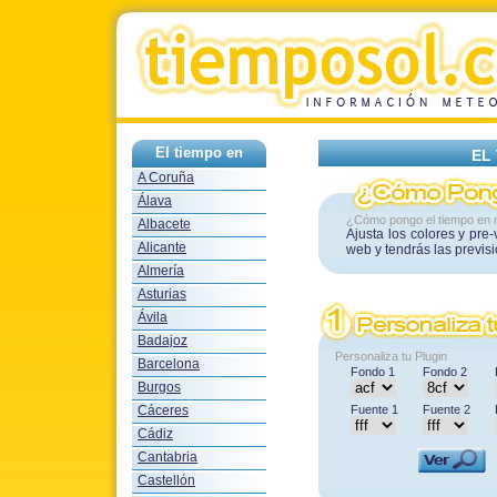
El tiempo en
EL
A Coruña
Álava
¿Cómo pongo el tiempo en 
Albacete
Ajusta los colores y pre
Alicante
web y tendrás las previs
Almería
Asturias
Ávila
Badajoz
Personaliza tu Plugin
Barcelona
Fondo 1
Fondo 2
Burgos
Cáceres
Fuente 1
Fuente 2
Cádiz
Cantabria
Castellón