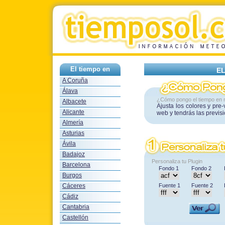
El tiempo en
EL
A Coruña
Álava
¿Cómo pongo el tiempo en 
Albacete
Ajusta los colores y pre
Alicante
web y tendrás las previs
Almería
Asturias
Ávila
Badajoz
Personaliza tu Plugin
Barcelona
Fondo 1
Fondo 2
Burgos
Cáceres
Fuente 1
Fuente 2
Cádiz
Cantabria
Castellón