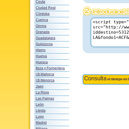
Ceuta
Ciudad Real
Córdoba
Cuenca
Girona
Granada
Guadalajara
Guipúzcoa
Hierro
Huelva
Huesca
Ibiza y Formentera
I.B.Mallorca
Consulta
el tiempo en 
I.B.Menorca
Jaen
La Rioja
Las Palmas
León
Lleida
Lugo
Madrid
Málaga