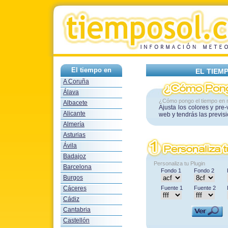
El tiempo en
EL TIEM
A Coruña
Álava
¿Cómo pongo el tiempo en 
Albacete
Ajusta los colores y pre
Alicante
web y tendrás las previs
Almería
Asturias
Ávila
Badajoz
Personaliza tu Plugin
Barcelona
Fondo 1
Fondo 2
Burgos
Cáceres
Fuente 1
Fuente 2
Cádiz
Cantabria
Castellón