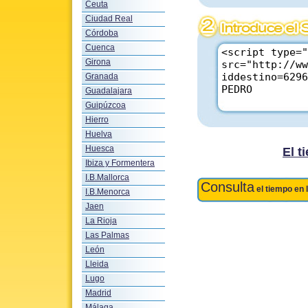
Ceuta
Ciudad Real
Córdoba
Cuenca
Girona
Granada
Guadalajara
Guipúzcoa
Hierro
Huelva
Huesca
El 
Ibiza y Formentera
I.B.Mallorca
Consulta
el tiempo en 
I.B.Menorca
Jaen
La Rioja
Las Palmas
León
Lleida
Lugo
Madrid
Málaga