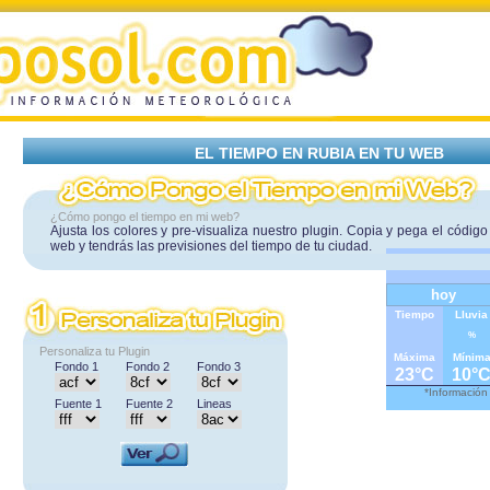
EL TIEMPO EN RUBIA EN TU WEB
¿Cómo pongo el tiempo en mi web?
Ajusta los colores y pre-visualiza nuestro plugin. Copia y pega el código
web y tendrás las previsiones del tiempo de tu ciudad.
hoy
Tiempo
Lluvia
%
Personaliza tu Plugin
Máxima
Mínim
Fondo 1
Fondo 2
Fondo 3
23°C
10°
*Información
Fuente 1
Fuente 2
Lineas