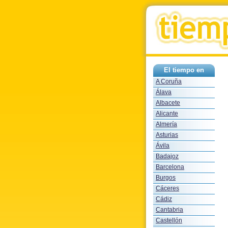
El tiempo en
A Coruña
Álava
Albacete
Alicante
Almería
Asturias
Ávila
Badajoz
Barcelona
Burgos
Cáceres
Cádiz
Cantabria
Castellón