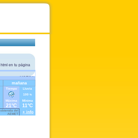
 html en tu página
RUBIA
mañana
Tiempo
Lluvia
100
%
a
Máxima
Mínima
C
21°C
11°C
 obtenida del
+ info
AEMET