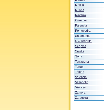
Melilla
Murcia
Navarra
Ourense
Palencia
Pontevedra
Salamanca
S.C.Tenerife
Segovia
Sevilla
Soria
Tarragona
Teruel
Toledo
Valencia
Valladolid
Vizcaya
Zamora
Zaragoza