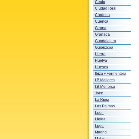
Ceuta
Ciudad Real
Córdoba
Cuenca
Girona
Granada
Guadalajara
Guipúzcoa
Hierro
Huelva
Huesca
Ibiza y Formentera
I.B.Mallorca
I.B.Menorca
Jaen
La Rioja
Las Palmas
León
Lleida
Lugo
Madrid
Málaga