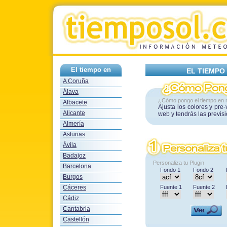
El tiempo en
EL TIEMPO
A Coruña
Álava
¿Cómo pongo el tiempo en 
Albacete
Ajusta los colores y pre
Alicante
web y tendrás las previs
Almería
Asturias
Ávila
Badajoz
Personaliza tu Plugin
Barcelona
Fondo 1
Fondo 2
Burgos
Cáceres
Fuente 1
Fuente 2
Cádiz
Cantabria
Castellón