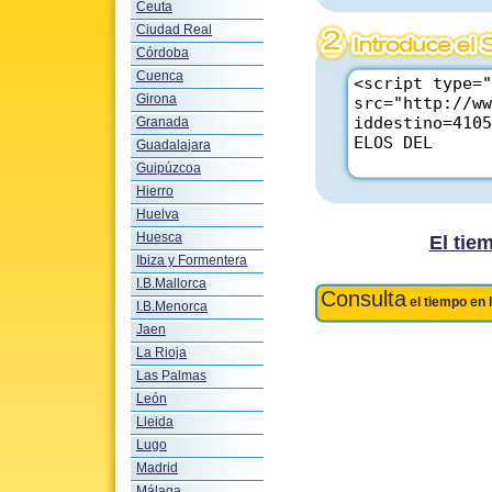
Ceuta
Ciudad Real
Córdoba
Cuenca
Girona
Granada
Guadalajara
Guipúzcoa
Hierro
Huelva
Huesca
El ti
Ibiza y Formentera
I.B.Mallorca
Consulta
el tiempo en 
I.B.Menorca
Jaen
La Rioja
Las Palmas
León
Lleida
Lugo
Madrid
Málaga