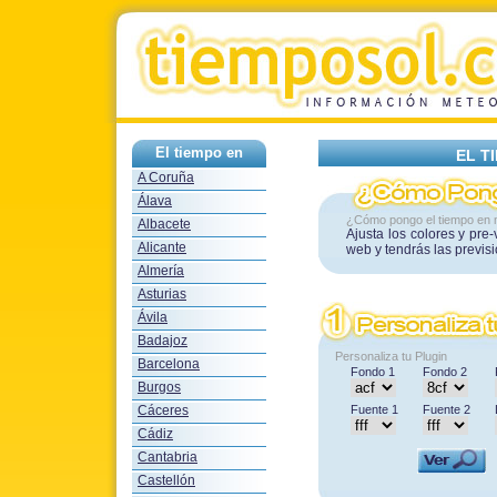
El tiempo en
EL T
A Coruña
Álava
¿Cómo pongo el tiempo en 
Albacete
Ajusta los colores y pre
Alicante
web y tendrás las previs
Almería
Asturias
Ávila
Badajoz
Personaliza tu Plugin
Barcelona
Fondo 1
Fondo 2
Burgos
Cáceres
Fuente 1
Fuente 2
Cádiz
Cantabria
Castellón