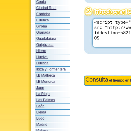
Ceuta
Ciudad Real
Córdoba
Cuenca
Girona
Granada
Guadalajara
Guipúzcoa
Hierro
Huelva
Huesca
Ibiza y Formentera
I.B.Mallorca
Consulta
el tiempo en 
I.B.Menorca
Jaen
La Rioja
Las Palmas
León
Lleida
Lugo
Madrid
Málaga