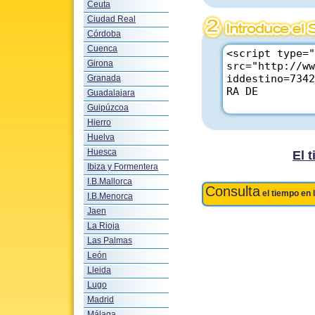
Ceuta
Ciudad Real
Córdoba
Cuenca
Girona
Granada
Guadalajara
Guipúzcoa
Hierro
Huelva
Huesca
El 
Ibiza y Formentera
I.B.Mallorca
Consulta
el tiempo en 
I.B.Menorca
Jaen
La Rioja
Las Palmas
León
Lleida
Lugo
Madrid
Málaga