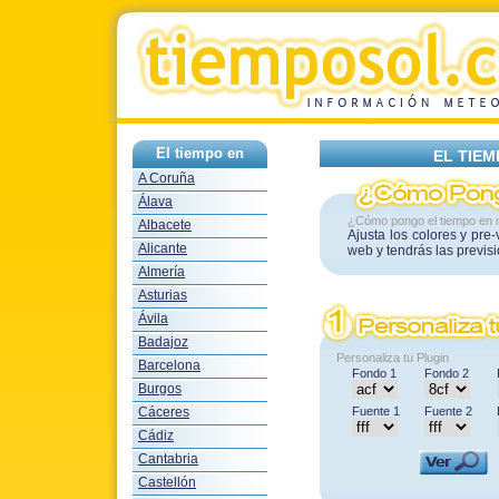
El tiempo en
EL TIEM
A Coruña
Álava
¿Cómo pongo el tiempo en 
Albacete
Ajusta los colores y pre
Alicante
web y tendrás las previs
Almería
Asturias
Ávila
Badajoz
Personaliza tu Plugin
Barcelona
Fondo 1
Fondo 2
Burgos
Cáceres
Fuente 1
Fuente 2
Cádiz
Cantabria
Castellón