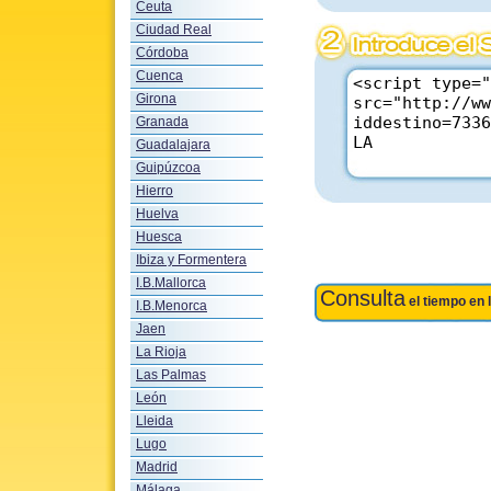
Ceuta
Ciudad Real
Córdoba
Cuenca
Girona
Granada
Guadalajara
Guipúzcoa
Hierro
Huelva
Huesca
Ibiza y Formentera
I.B.Mallorca
Consulta
el tiempo en 
I.B.Menorca
Jaen
La Rioja
Las Palmas
León
Lleida
Lugo
Madrid
Málaga