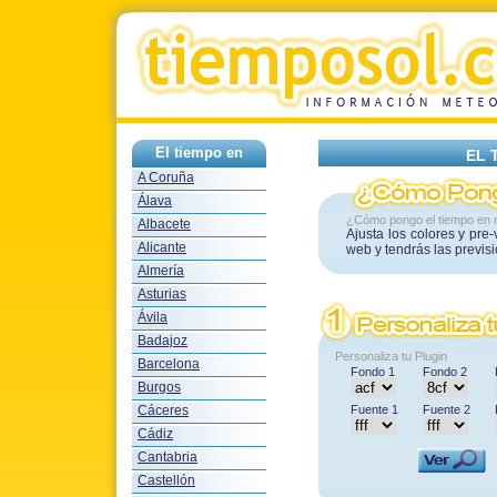
El tiempo en
EL 
A Coruña
Álava
¿Cómo pongo el tiempo en 
Albacete
Ajusta los colores y pre
Alicante
web y tendrás las previs
Almería
Asturias
Ávila
Badajoz
Personaliza tu Plugin
Barcelona
Fondo 1
Fondo 2
Burgos
Cáceres
Fuente 1
Fuente 2
Cádiz
Cantabria
Castellón