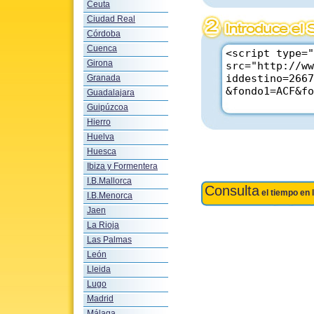
Ceuta
Ciudad Real
Córdoba
Cuenca
Girona
Granada
Guadalajara
Guipúzcoa
Hierro
Huelva
Huesca
Ibiza y Formentera
I.B.Mallorca
Consulta
el tiempo en 
I.B.Menorca
Jaen
La Rioja
Las Palmas
León
Lleida
Lugo
Madrid
Málaga