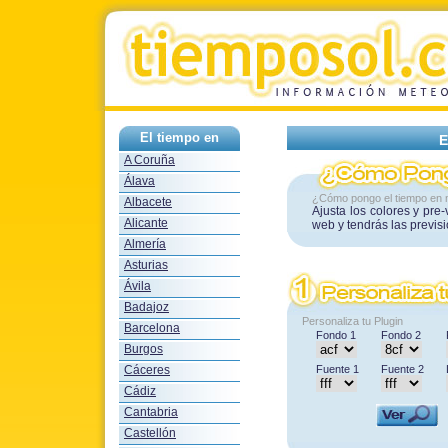
El tiempo en
E
A Coruña
Álava
¿Cómo pongo el tiempo en 
Albacete
Ajusta los colores y pre
Alicante
web y tendrás las previs
Almería
Asturias
Ávila
Badajoz
Personaliza tu Plugin
Barcelona
Fondo 1
Fondo 2
Burgos
Cáceres
Fuente 1
Fuente 2
Cádiz
Cantabria
Castellón