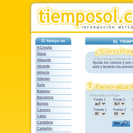
El tiempo en
EL TIEM
A Coruña
Álava
¿Cómo pongo el tiempo en 
Albacete
Ajusta los colores y pre
Alicante
web y tendrás las previs
Almería
Asturias
Ávila
Badajoz
Personaliza tu Plugin
Barcelona
Fondo 1
Fondo 2
Burgos
Cáceres
Fuente 1
Fuente 2
Cádiz
Cantabria
Castellón