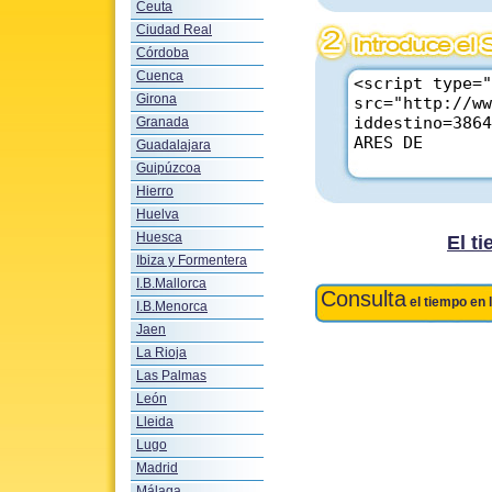
Ceuta
Ciudad Real
Córdoba
Cuenca
Girona
Granada
Guadalajara
Guipúzcoa
Hierro
Huelva
Huesca
El 
Ibiza y Formentera
I.B.Mallorca
Consulta
el tiempo en 
I.B.Menorca
Jaen
La Rioja
Las Palmas
León
Lleida
Lugo
Madrid
Málaga