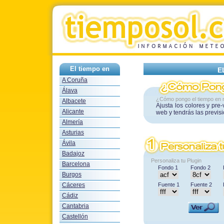
El tiempo en
E
A Coruña
Álava
¿Cómo pongo el tiempo en 
Albacete
Ajusta los colores y pre
Alicante
web y tendrás las previs
Almería
Asturias
Ávila
Badajoz
Personaliza tu Plugin
Barcelona
Fondo 1
Fondo 2
Burgos
Cáceres
Fuente 1
Fuente 2
Cádiz
Cantabria
Castellón