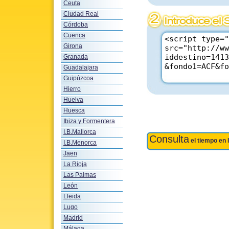
Ceuta
Ciudad Real
Córdoba
Cuenca
Girona
Granada
Guadalajara
Guipúzcoa
Hierro
Huelva
Huesca
Ibiza y Formentera
I.B.Mallorca
Consulta
el tiempo en 
I.B.Menorca
Jaen
La Rioja
Las Palmas
León
Lleida
Lugo
Madrid
Málaga