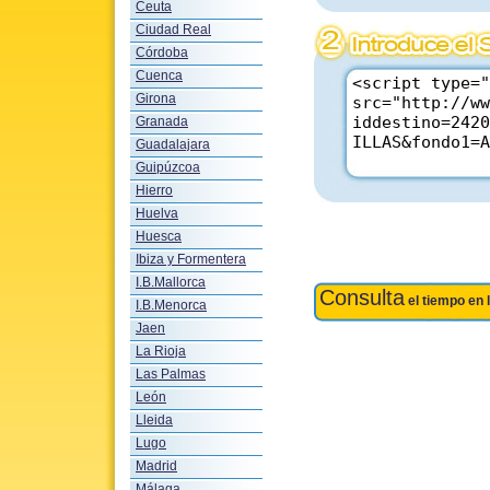
Ceuta
Ciudad Real
Córdoba
Cuenca
Girona
Granada
Guadalajara
Guipúzcoa
Hierro
Huelva
Huesca
Ibiza y Formentera
I.B.Mallorca
Consulta
el tiempo en 
I.B.Menorca
Jaen
La Rioja
Las Palmas
León
Lleida
Lugo
Madrid
Málaga