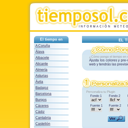
El tiempo en
EL 
A Coruña
Álava
¿Cómo pongo el tiempo en 
Albacete
Ajusta los colores y pre
Alicante
web y tendrás las previs
Almería
Asturias
Ávila
Badajoz
Personaliza tu Plugin
Barcelona
Fondo 1
Fondo 2
Burgos
Cáceres
Fuente 1
Fuente 2
Cádiz
Cantabria
Castellón