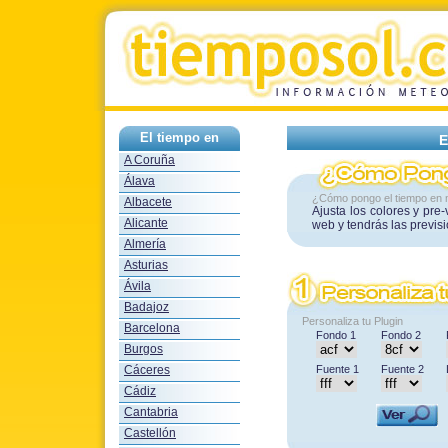
El tiempo en
E
A Coruña
Álava
¿Cómo pongo el tiempo en 
Albacete
Ajusta los colores y pre
Alicante
web y tendrás las previs
Almería
Asturias
Ávila
Badajoz
Personaliza tu Plugin
Barcelona
Fondo 1
Fondo 2
Burgos
Cáceres
Fuente 1
Fuente 2
Cádiz
Cantabria
Castellón