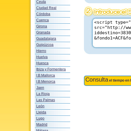
Ceuta
Ciudad Real
Córdoba
Cuenca
Girona
Granada
Guadalajara
Guipúzcoa
Hierro
Huelva
Huesca
Ibiza y Formentera
I.B.Mallorca
Consulta
el tiempo en 
I.B.Menorca
Jaen
La Rioja
Las Palmas
León
Lleida
Lugo
Madrid
Málaga