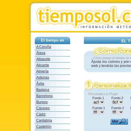
El tiempo en
EL 
A Coruña
Álava
¿Cómo pongo el tiempo en 
Albacete
Ajusta los colores y pre
Alicante
web y tendrás las previs
Almería
Asturias
Ávila
Badajoz
Personaliza tu Plugin
Barcelona
Fondo 1
Fondo 2
Burgos
Cáceres
Fuente 1
Fuente 2
Cádiz
Cantabria
Castellón