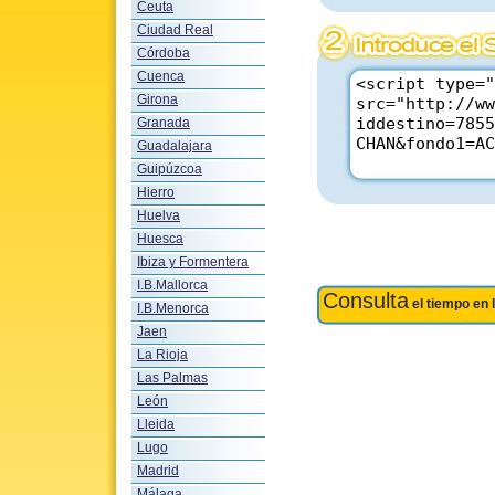
Ceuta
Ciudad Real
Córdoba
Cuenca
Girona
Granada
Guadalajara
Guipúzcoa
Hierro
Huelva
Huesca
Ibiza y Formentera
I.B.Mallorca
Consulta
el tiempo en 
I.B.Menorca
Jaen
La Rioja
Las Palmas
León
Lleida
Lugo
Madrid
Málaga